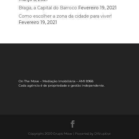
Braga, a Capital do Barroco
Fevereiro 19, 2021
Como escolher a zona da cidade para viver!
Fevereiro 19, 2021
On The Move – Mediação Imobiliária – AMI 8968
Cada agência é de propriedade e gestão independente.
Copyright 2020 Grupo Move | Powered by DISruptive