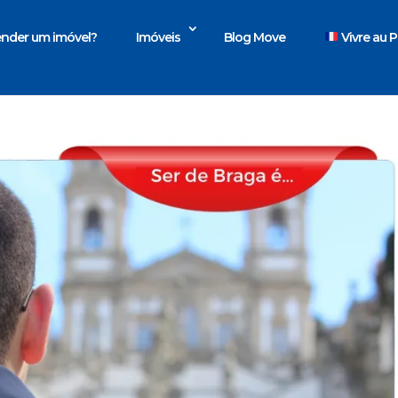
nder um imóvel?
Imóveis
Blog Move
Vivre au P