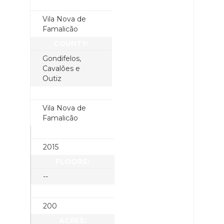
CITY:
Vila Nova de
Famalicão
COUNTY:
Gondifelos,
Cavalões e
Outiz
STATE:
Vila Nova de
Famalicão
YEAR BUILT:
2015
FLOORS:
--
SQUARE FEET:
200
ACRES: