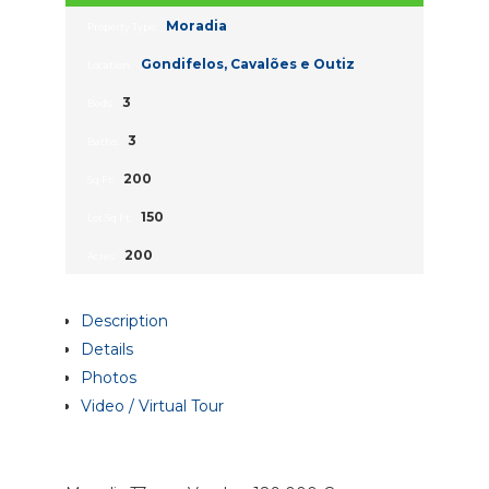
Moradia
Property Type:
Gondifelos, Cavalões e Outiz
Location:
3
Beds:
3
Baths:
200
Sq Ft:
150
Lot Sq Ft:
200
Acres:
Description
Details
Photos
Video / Virtual Tour