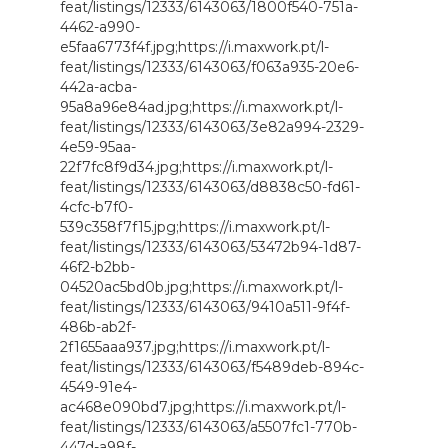
feat/listings/12333/6143063/1800f540-751a-
4462-a990-
e5faa6773f4f.jpg;https://i.maxwork.pt/l-
feat/listings/12333/6143063/f063a935-20e6-
442a-acba-
95a8a96e84ad.jpg;https://i.maxwork.pt/l-
feat/listings/12333/6143063/3e82a994-2329-
4e59-95aa-
22f7fc8f9d34.jpg;https://i.maxwork.pt/l-
feat/listings/12333/6143063/d8838c50-fd61-
4cfc-b7f0-
539c358f7f15.jpg;https://i.maxwork.pt/l-
feat/listings/12333/6143063/53472b94-1d87-
46f2-b2bb-
04520ac5bd0b.jpg;https://i.maxwork.pt/l-
feat/listings/12333/6143063/9410a511-9f4f-
486b-ab2f-
2f1655aaa937.jpg;https://i.maxwork.pt/l-
feat/listings/12333/6143063/f5489deb-894c-
4549-91e4-
ac468e090bd7.jpg;https://i.maxwork.pt/l-
feat/listings/12333/6143063/a5507fc1-770b-
447d-a98f-