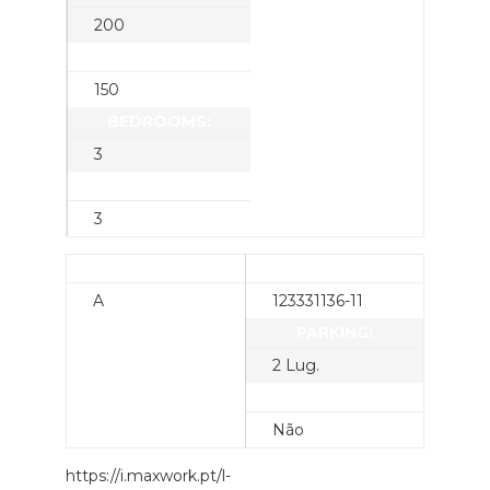
200
LOT SQUARE FEET:
150
BEDROOMS:
3
BATHROOMS:
3
CONDITION:
SCENERY:
A
123331136-11
PARKING:
2 Lug.
UTILITIES:
Não
https://i.maxwork.pt/l-