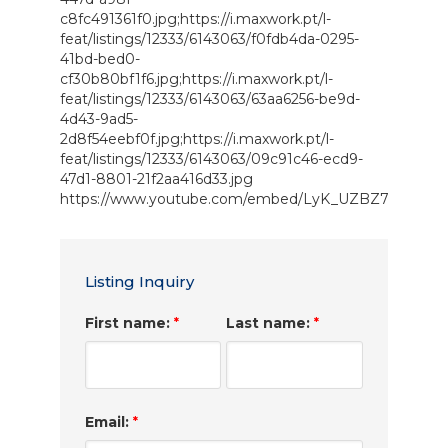
c8fc491361f0.jpg;https://i.maxwork.pt/l-
feat/listings/12333/6143063/f0fdb4da-0295-
41bd-bed0-
cf30b80bf1f6.jpg;https://i.maxwork.pt/l-
feat/listings/12333/6143063/63aa6256-be9d-
4d43-9ad5-
2d8f54eebf0f.jpg;https://i.maxwork.pt/l-
feat/listings/12333/6143063/09c91c46-ecd9-
47d1-8801-21f2aa416d33.jpg
https://www.youtube.com/embed/LyK_UZBZ7zM
Listing Inquiry
First name:
Last name:
*
*
Email:
*