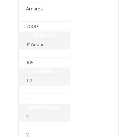
Amares
YEAR BUILT:
2000
FLOORS:
1º Andar
SQUARE FEET:
105
ACRES:
112
LOT SQUARE FEET:
--
BEDROOMS:
2
BATHROOMS:
2