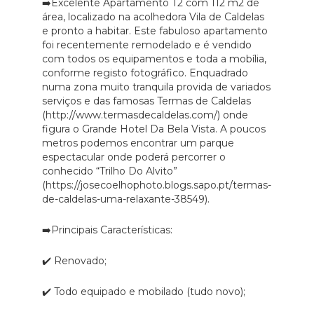
➡️Excelente Apartamento T2 com 112 m2 de
área, localizado na acolhedora Vila de Caldelas
e pronto a habitar. Este fabuloso apartamento
foi recentemente remodelado e é vendido
com todos os equipamentos e toda a mobília,
conforme registo fotográfico. Enquadrado
numa zona muito tranquila provida de variados
serviços e das famosas Termas de Caldelas
(http://www.termasdecaldelas.com/) onde
figura o Grande Hotel Da Bela Vista. A poucos
metros podemos encontrar um parque
espectacular onde poderá percorrer o
conhecido “Trilho Do Alvito”
(https://josecoelhophoto.blogs.sapo.pt/termas-
de-caldelas-uma-relaxante-38549).
➡️Principais Características:
✔️ Renovado;
✔️ Todo equipado e mobilado (tudo novo);