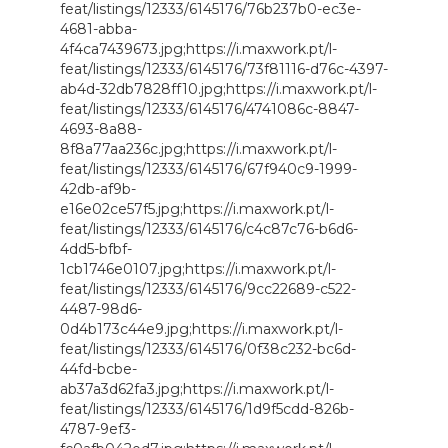
feat/listings/12333/6145176/76b237b0-ec3e-
4681-abba-
4f4ca7439673.jpg;https://i.maxwork.pt/l-
feat/listings/12333/6145176/73f81116-d76c-4397-
ab4d-32db7828ff10.jpg;https://i.maxwork.pt/l-
feat/listings/12333/6145176/4741086c-8847-
4693-8a88-
8f8a77aa236c.jpg;https://i.maxwork.pt/l-
feat/listings/12333/6145176/67f940c9-1999-
42db-af9b-
e16e02ce57f5.jpg;https://i.maxwork.pt/l-
feat/listings/12333/6145176/c4c87c76-b6d6-
4dd5-bfbf-
1cb1746e0107.jpg;https://i.maxwork.pt/l-
feat/listings/12333/6145176/9cc22689-c522-
4487-98d6-
0d4b173c44e9.jpg;https://i.maxwork.pt/l-
feat/listings/12333/6145176/0f38c232-bc6d-
44fd-bcbe-
ab37a3d62fa3.jpg;https://i.maxwork.pt/l-
feat/listings/12333/6145176/1d9f5cdd-826b-
4787-9ef3-