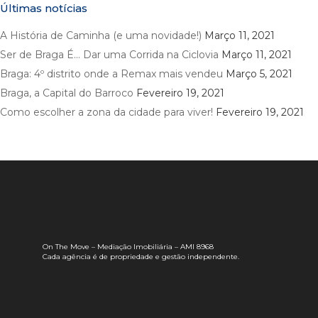
Últimas notícias
A História de Caminha (e uma novidade!)
Março 11, 2021
Ser de Braga É… Dar uma Corrida na Ciclovia
Março 11, 2021
Braga: 4º distrito onde a Remax mais vendeu
Março 5, 2021
Braga, a Capital do Barroco
Fevereiro 19, 2021
Como escolher a zona da cidade para viver!
Fevereiro 19, 2021
On The Move – Mediação Imobiliária – AMI 8968
Cada agência é de propriedade e gestão independente.