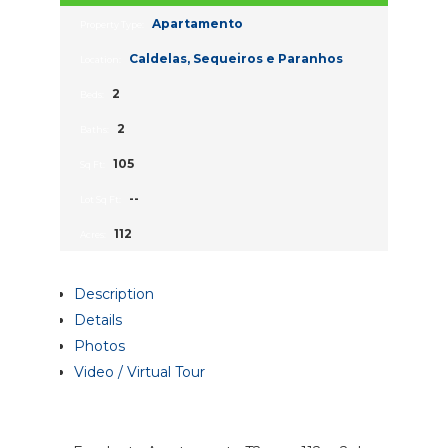
Apartamento
Property Type:
Caldelas, Sequeiros e Paranhos
Location:
2
Beds:
2
Baths:
105
Sq Ft:
--
Lot Sq Ft:
112
Acres:
Description
Details
Photos
Video / Virtual Tour