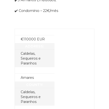
✔️3 Armários Embutidos;
✔️ Condomínio – 22€/mês
PRICE:
€
110000
EUR
ADDRESS:
Caldelas,
Sequeiros e
Paranhos
CITY:
Amares
COUNTY:
Caldelas,
Sequeiros e
Paranhos
STATE: