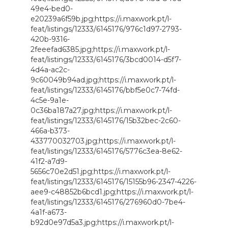
49e4-bed0-
e20239a6f59b.jpg;https://i.maxwork.pt/l-
feat/listings/12333/6145176/976c1d97-2793-
420b-9316-
2feeefad6385.jpg;https://i.maxwork.pt/l-
feat/listings/12333/6145176/3bcd0014-d5f7-
4d4a-ac2c-
9c60049b94ad.jpg;https://i.maxwork.pt/l-
feat/listings/12333/6145176/bbf5e0c7-74fd-
4c5e-9a1e-
0c36ba187a27.jpg;https://i.maxwork.pt/l-
feat/listings/12333/6145176/15b32bec-2c60-
466a-b373-
433770032703.jpg;https://i.maxwork.pt/l-
feat/listings/12333/6145176/5776c3ea-8e62-
41f2-a7d9-
5656c70e2d51.jpg;https://i.maxwork.pt/l-
feat/listings/12333/6145176/15155b96-2347-4226-
aee9-c48852b6bcd1.jpg;https://i.maxwork.pt/l-
feat/listings/12333/6145176/276960d0-7be4-
4a1f-a673-
b92d0e97d5a3.jpg;https://i.maxwork.pt/l-