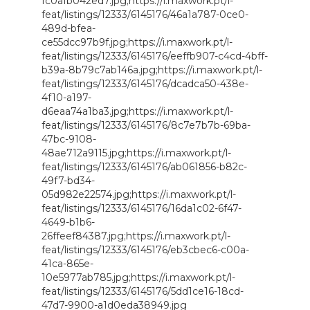
fc0afb042ed7.jpg;https://i.maxwork.pt/l-
feat/listings/12333/6145176/46a1a787-0ce0-
489d-bfea-
ce55dcc97b9f.jpg;https://i.maxwork.pt/l-
feat/listings/12333/6145176/eeffb907-c4cd-4bff-
b39a-8b79c7ab146a.jpg;https://i.maxwork.pt/l-
feat/listings/12333/6145176/dcadca50-438e-
4f10-a197-
d6eaa74a1ba3.jpg;https://i.maxwork.pt/l-
feat/listings/12333/6145176/8c7e7b7b-69ba-
47bc-9108-
48ae712a9115.jpg;https://i.maxwork.pt/l-
feat/listings/12333/6145176/ab061856-b82c-
49f7-bd34-
05d982e22574.jpg;https://i.maxwork.pt/l-
feat/listings/12333/6145176/16da1c02-6f47-
4649-b1b6-
26ffeef84387.jpg;https://i.maxwork.pt/l-
feat/listings/12333/6145176/eb3cbec6-c00a-
41ca-865e-
10e5977ab785.jpg;https://i.maxwork.pt/l-
feat/listings/12333/6145176/5dd1ce16-18cd-
47d7-9900-a1d0eda38949.jpg