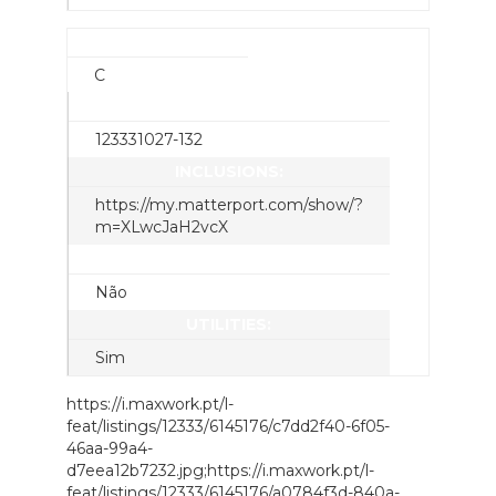
CONDITION:
C
SCENERY:
123331027-132
INCLUSIONS:
https://my.matterport.com/show/?
m=XLwcJaH2vcX
PARKING:
Não
UTILITIES:
Sim
https://i.maxwork.pt/l-
feat/listings/12333/6145176/c7dd2f40-6f05-
46aa-99a4-
d7eea12b7232.jpg;https://i.maxwork.pt/l-
feat/listings/12333/6145176/a0784f3d-840a-