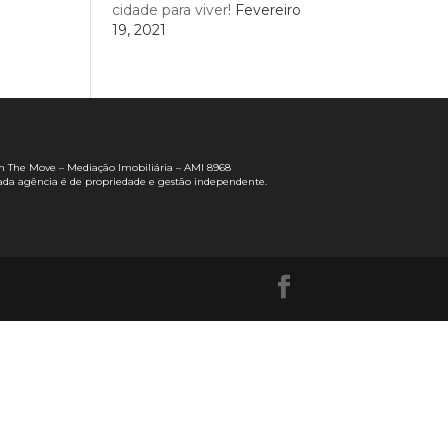
cidade para viver!
Fevereiro
19, 2021
n The Move – Mediação Imobiliária – AMI 8968
ada agência é de propriedade e gestão independente.