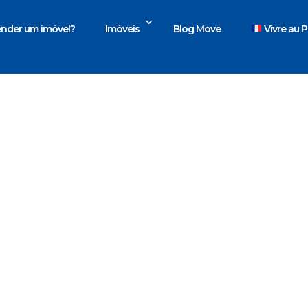
nder um imóvel?
Imóveis
Blog Move
Vivre au P