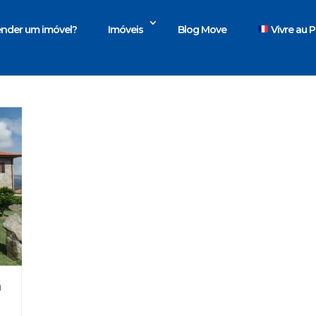
nder um imóvel?
Imóveis
Blog Move
Vivre au P
a