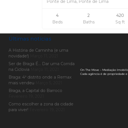
Ponte de Lima, Ponte de Lima
4
2
420
Beds
Baths
Sq ft
Últimas notícias
A História de Caminha (e uma
novidade!)
Março 11, 2021
Ser de Braga É… Dar uma Corrida
na Ciclovia
Março 11, 2021
On The Move – Mediação Imobiliá
Cada agência é de propriedade e
Braga: 4º distrito onde a Remax
mais vendeu
Março 5, 2021
Braga, a Capital do Barroco
Fevereiro 19, 2021
Como escolher a zona da cidade
para viver!
Fevereiro 19, 2021