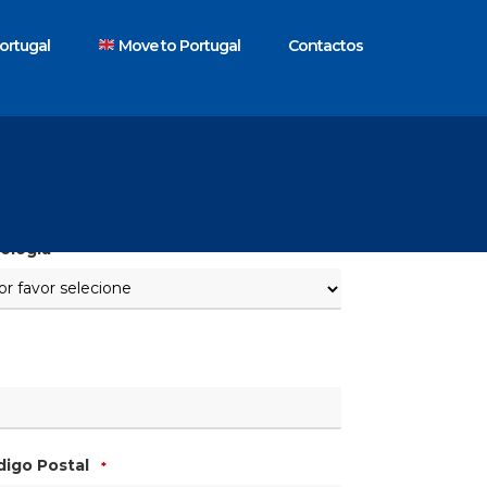
ortugal
Move to Portugal
Contactos
ologia
*
igo Postal
*