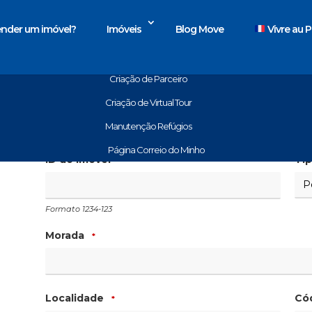
nder um imóvel?
Imóveis
Blog Move
Vivre au P
Início
Criação da Página do Agente
Criação de Parceiro
Criação de Virtual Tour
VIRTUAL TOUR
Manutenção Refúgios
Página Correio do Minho
ID do imóvel
Tip
*
Formato 1234-123
Morada
*
Localidade
Cód
*