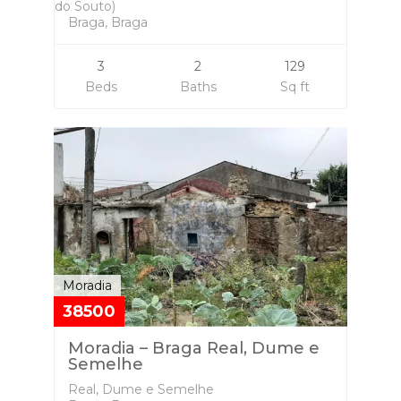
do Souto)
Braga, Braga
3
2
129
Beds
Baths
Sq ft
Moradia
38500
Moradia – Braga Real, Dume e
Semelhe
Real, Dume e Semelhe