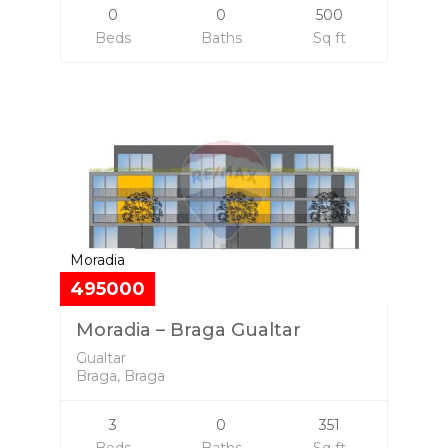
0
0
500
Beds
Baths
Sq ft
Moradia
495000
Moradia – Braga Gualtar
Gualtar
Braga, Braga
3
0
351