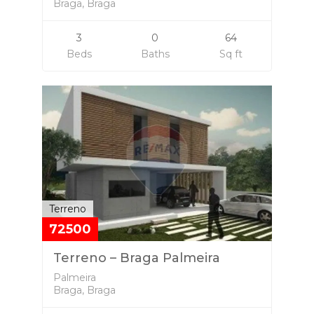
Braga, Braga
3
0
64
Beds
Baths
Sq ft
Terreno
72500
Terreno – Braga Palmeira
Palmeira
Braga, Braga